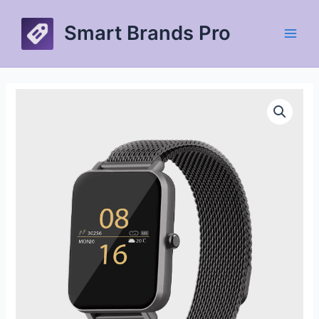
Skip
to
Smart Brands Pro
content
Main
Men