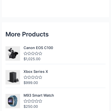
More Products
Canon EOS C100
$
1,025.00
R
a
t
e
Xbox Series X
d
0
o
$
999.00
R
u
a
t
t
o
e
f
M93 Smart Watch
d
5
0
o
$
250.00
R
u
a
t